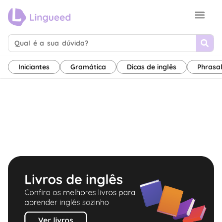
Sobre nós
Termos de uso
Canal de inglês
Iniciantes
Gramática
Dicas de inglês
Phrasa