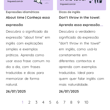
Expressões idiomáticas
Dicas de inglês
About time | Conheça essa
Don’t throw in the towel:
expressão
Aprenda essa expressão
Descubra o significado da
Descubra o verdadeiro
do inglês
expressão “about time” em
significado da expressão
inglês com explicações
"don't throw in the towel"
simples e exemplos
em inglês, como usá-la
práticos. Aprenda como
corretamente em
usar essa frase comum no
diferentes contextos e
dia a dia, com frases
aprenda com exemplos
traduzidas e dicas para
traduzidos. Ideal para
memorizar de forma
quem quer falar inglês com
natural.
mais naturalidade.
26/07/2025
26/07/2025
1
2
3
4
5
6
7
8
9
10