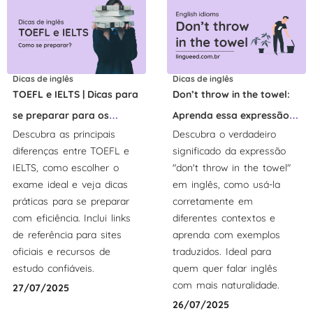
Dicas de inglês
Dicas de inglês
TOEFL e IELTS | Dicas para
Don’t throw in the towel:
se preparar para os
Aprenda essa expressão
Descubra as principais
Descubra o verdadeiro
exames
do inglês
diferenças entre TOEFL e
significado da expressão
IELTS, como escolher o
"don't throw in the towel"
exame ideal e veja dicas
em inglês, como usá-la
práticas para se preparar
corretamente em
com eficiência. Inclui links
diferentes contextos e
de referência para sites
aprenda com exemplos
oficiais e recursos de
traduzidos. Ideal para
estudo confiáveis.
quem quer falar inglês
com mais naturalidade.
27/07/2025
26/07/2025