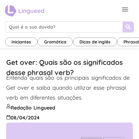
Sobre nós
Termos de uso
Canal de inglês
Iniciantes
Gramática
Dicas de inglês
Phrasa
Get over: Quais são os significados
desse phrasal verb?
Entenda quais são os principais significados de
Get over e saiba quando utilizar esse phrasal
verb em diferentes situações.
Redação Lingueed
08/04/2024