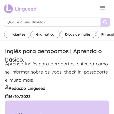
Sobre nós
Termos de uso
Canal de inglês
Iniciantes
Gramática
Dicas de inglês
Phrasa
Inglês para aeroportos | Aprenda o
básico.
Aprenda inglês para aeroportos, entenda como
se informar sobre os voos, check in, passaporte
e muito mais.
Redação Lingueed
16/10/2023