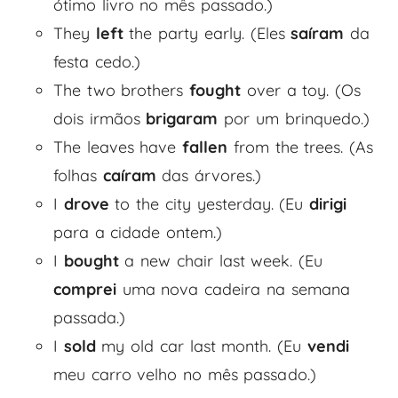
ótimo livro no mês passado.)
They
left
the party early. (Eles
saíram
da
festa cedo.)
The two brothers
fought
over a toy. (Os
dois irmãos
brigaram
por um brinquedo.)
The leaves have
fallen
from the trees. (As
folhas
caíram
das árvores.)
I
drove
to the city yesterday. (Eu
dirigi
para a cidade ontem.)
I
bought
a new chair last week. (Eu
comprei
uma nova cadeira na semana
passada.)
I
sold
my old car last month. (Eu
vendi
meu carro velho no mês passado.)