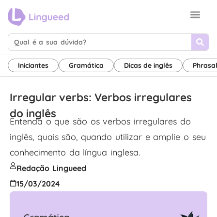
Sobre nós
Termos de uso
Canal de inglês
Iniciantes
Gramática
Dicas de inglês
Phrasa
Irregular verbs: Verbos irregulares
do inglês
Entenda o que são os verbos irregulares do
inglês, quais são, quando utilizar e amplie o seu
conhecimento da língua inglesa.
Redação Lingueed
15/03/2024