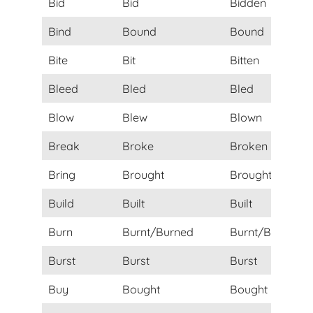
Bid
Bid
Bidden
Bind
Bound
Bound
Bite
Bit
Bitten
Bleed
Bled
Bled
Blow
Blew
Blown
Break
Broke
Broken
Bring
Brought
Brought
Build
Built
Built
Burn
Burnt/Burned
Burnt/Burned
Burst
Burst
Burst
Buy
Bought
Bought