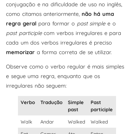
conjugação e na dificuldade de uso no inglês,
como citamos anteriormente,
não há uma
regra geral
para formar o
past simple
e o
past participle
com verbos irregulares e para
cada um dos verbos irregulares é preciso
memorizar
a forma correta de se utilizar.
Observe como o verbo regular é mais simples
e segue uma regra, enquanto que os
irregulares não seguem:
Verbo
Tradução
Simple
Past
Regula
past
participle
Walk
Andar
Walked
Walked
Regula
Eat
Comer
Ate
Eaten
Irregul