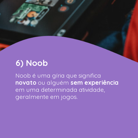
6) Noob
Noob é uma gíria que significa
novato
ou alguém
sem experiência
em uma determinada atividade,
geralmente em jogos.