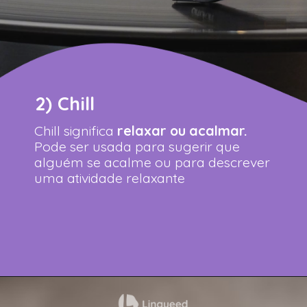
2)
Chill
Chill significa
relaxar ou acalmar.
Pode ser usada para sugerir que
alguém se acalme ou para descrever
uma atividade relaxante