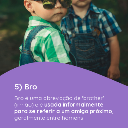
5) Bro
Bro é uma abreviação de 'brother'
(irmão) e é
usada informalmente
para se referir a um amigo próximo
,
geralmente entre homens