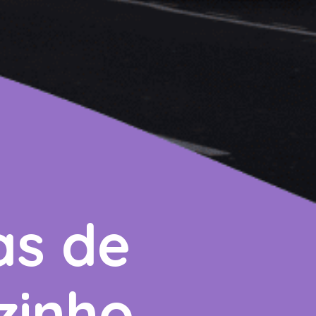
as de
zinho