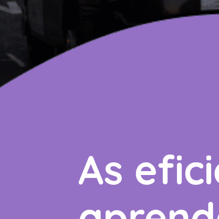
As efic
aprende