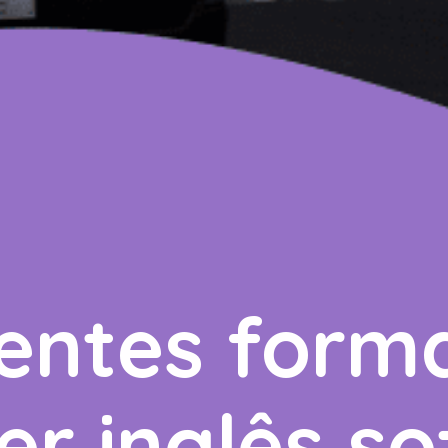
ientes form
r inglês so