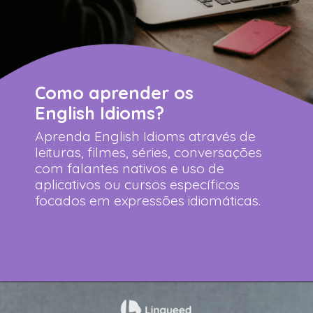
Como aprender os
English Idioms?
Aprenda English Idioms através de
leituras, filmes, séries, conversações
com falantes nativos e uso de
aplicativos ou cursos específicos
focados em expressões idiomáticas.