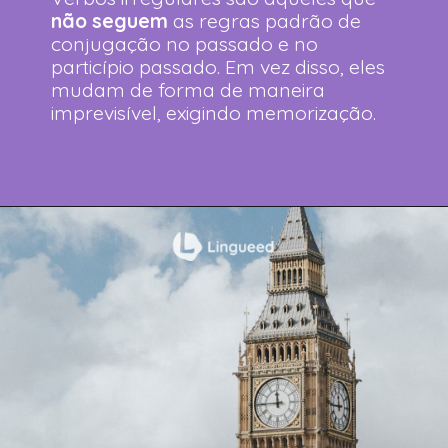
não seguem
as regras padrão de
conjugação no passado e no
particípio passado. Em vez disso, eles
mudam de forma de maneira
imprevisível, exigindo memorização.