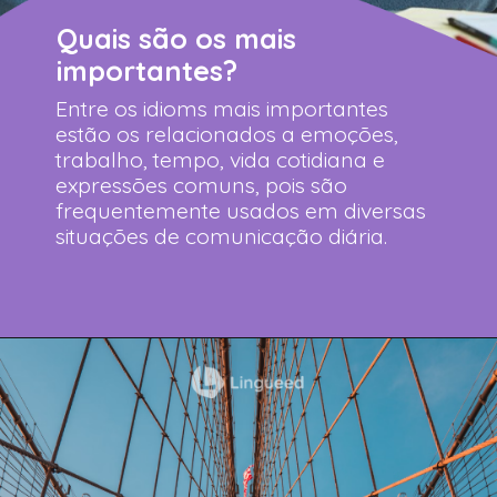
Quais são os mais
importantes?
Entre os idioms mais importantes
estão os relacionados a emoções,
trabalho, tempo, vida cotidiana e
expressões comuns, pois são
frequentemente usados em diversas
situações de comunicação diária.