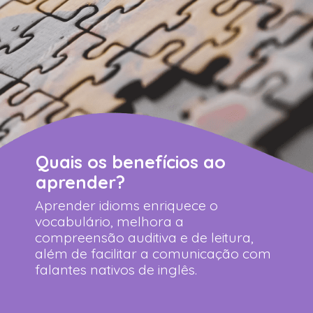
Quais os benefícios ao
aprender?
Aprender idioms enriquece o
vocabulário, melhora a
compreensão auditiva e de leitura,
além de facilitar a comunicação com
falantes nativos de inglês.