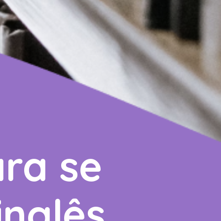
ara se
inglês