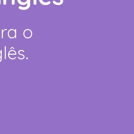
ara o
lês.