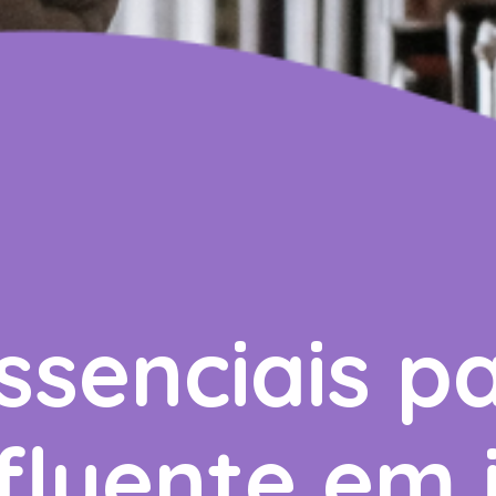
ssenciais p
fluente em 