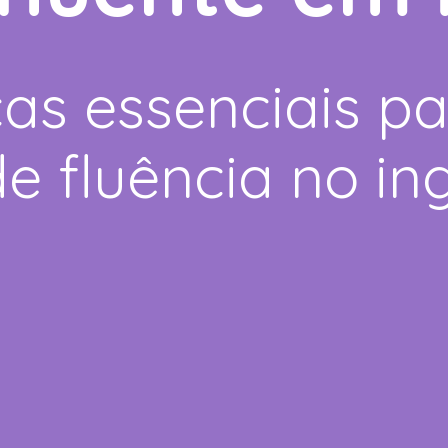
cas essenciais p
e fluência no ing