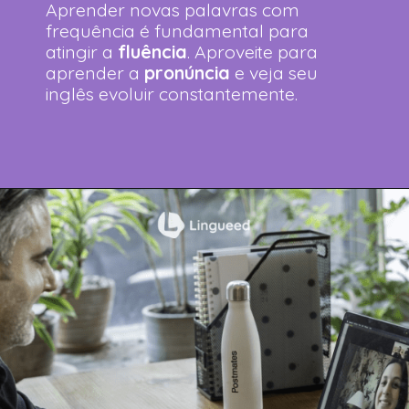
Aprender novas palavras com
frequência é fundamental para
atingir a
fluência
. Aproveite para
aprender a
pronúncia
e veja seu
inglês evoluir constantemente.