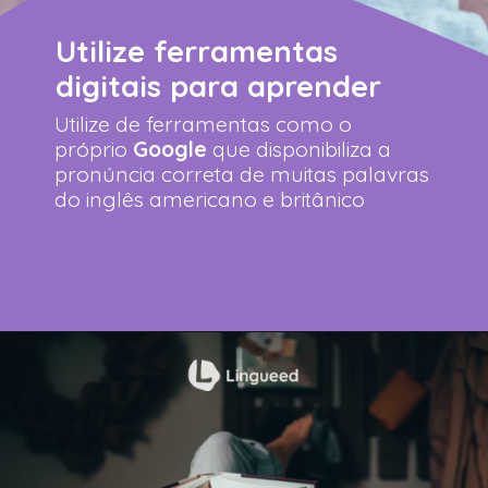
Utilize ferramentas
digitais para aprender
Utilize de ferramentas como o
próprio
Google
que disponibiliza a
pronúncia correta de muitas palavras
do inglês americano e britânico