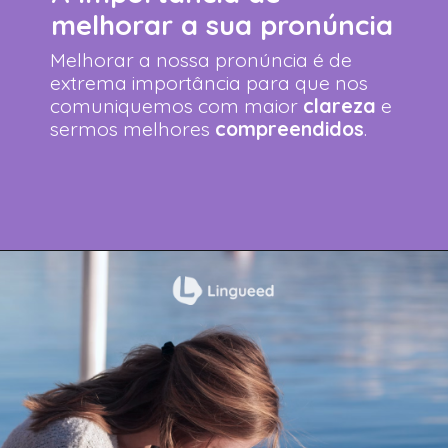
melhorar a sua pronúncia
Melhorar a nossa pronúncia é de
extrema importância para que nos
comuniquemos com maior
clareza
e
sermos melhores
compreendidos
.