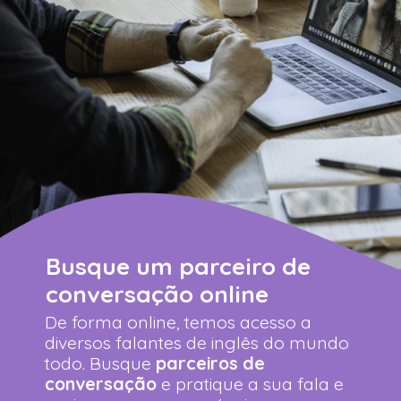
Busque um parceiro de
conversação online
De forma online, temos acesso a
diversos falantes de inglês do mundo
todo. Busque
parceiros de
conversação
e pratique a sua fala e