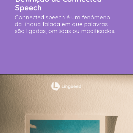
Speech
Connected speech é um fenômeno
da língua falada em que palavras
são ligadas, omitidas ou modificadas.