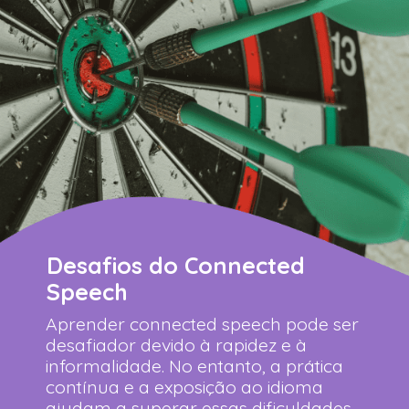
Desafios do Connected
Speech
Aprender connected speech pode ser
desafiador devido à rapidez e à
informalidade. No entanto, a prática
contínua e a exposição ao idioma
ajudam a superar essas dificuldades.